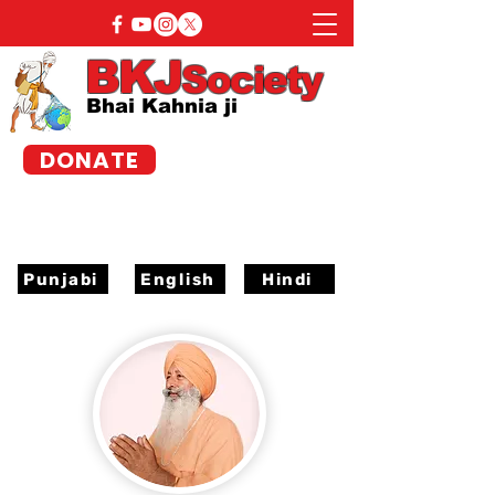
BKJ
Society
Bhai Kahnia ji
DONATE
Punjabi
English
Hindi