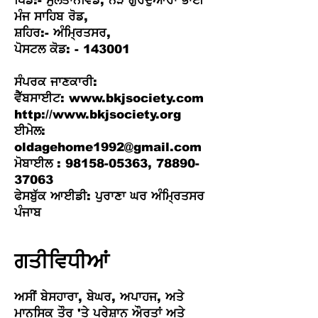
ਪਿੰਡ:- ਸੁਲਤਾਨਵਿੰਡ, ਨੇੜੇ ਗੁਰਦੁਆਰਾ ਭਾਈ
ਮੰਜ ਸਾਹਿਬ ਰੋਡ,
ਸ਼ਹਿਰ:- ਅੰਮ੍ਰਿਤਸਰ,
ਪੋਸਟਲ ਕੋਡ: - 143001
ਸੰਪਰਕ ਜਾਣਕਾਰੀ:
ਵੈੱਬਸਾਈਟ: www.bkjsociety.com
http://www.bkjsociety.org
ਈਮੇਲ:
oldagehome1992@gmail.com
ਮੋਬਾਈਲ : 98158-05363, 78890-
37063
ਫੇਸਬੁੱਕ ਆਈਡੀ: ਪੁਰਾਣਾ ਘਰ ਅੰਮ੍ਰਿਤਸਰ
ਪੰਜਾਬ
ਗਤੀਵਿਧੀਆਂ
ਅਸੀਂ ਬੇਸਹਾਰਾ, ਬੇਘਰ, ਅਪਾਹਜ, ਅਤੇ
ਮਾਨਸਿਕ ਤੌਰ 'ਤੇ ਪਰੇਸ਼ਾਨ ਔਰਤਾਂ ਅਤੇ